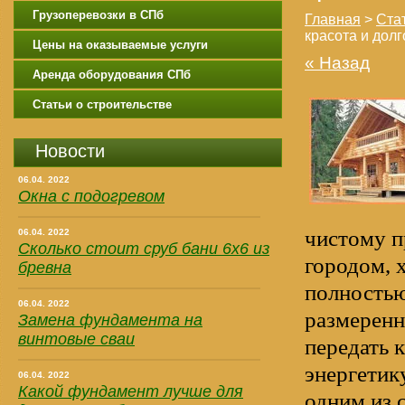
Грузоперевозки в СПб
Главная
>
Стат
красота и дол
Цены на оказываемые услуги
« Назад
Аренда оборудования СПб
Статьи о строительстве
Новости
06.04. 2022
Окна с подогревом
чистому п
06.04. 2022
Сколько стоит сруб бани 6х6 из
городом, 
бревна
полностью
06.04. 2022
размеренн
Замена фундамента на
винтовые сваи
передать 
энергетик
06.04. 2022
Какой фундамент лучше для
одним из 