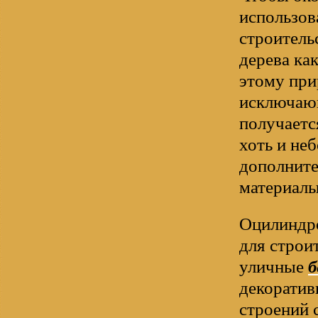
использов
строитель
дерева ка
этому при
исключающ
получаетс
хоть и не
дополните
материалы
Оцилиндро
для строи
уличные
б
декоратив
строений 