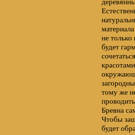
деревянны
Естествен
натуральн
материала
не только 
будет гар
сочетатьс
красотами
окружаю
загородны
тому же н
проводить
Бревна са
Чтобы защ
будет обр