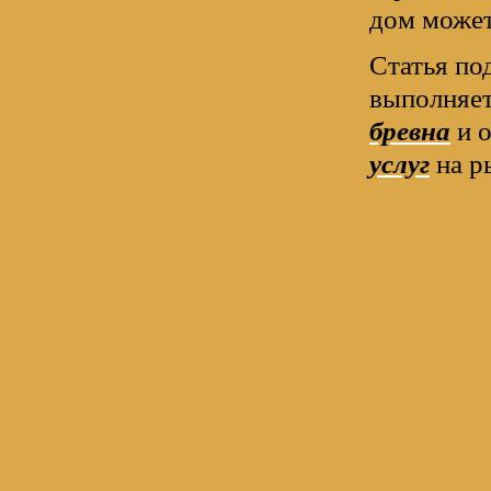
дом может
Статья по
выполняе
бревна
и 
услуг
на р