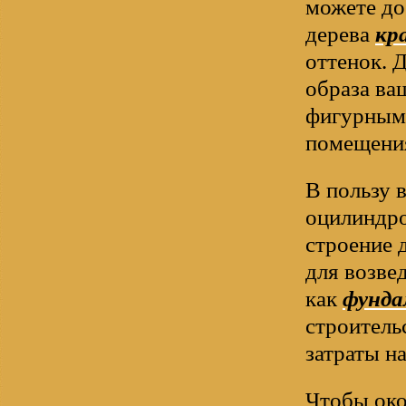
можете до
дерева
кр
оттенок. 
образа ва
фигурными
помещения
В пользу 
оцилиндро
строение д
для возве
как
фунда
строительс
затраты на
Чтобы око