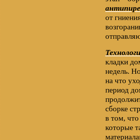
антипир
от гниени
возгорани
отправляю
Технологи
кладки до
недель. Н
на что ух
период до
продолжит
сборке ст
в том, чт
которые т
материала