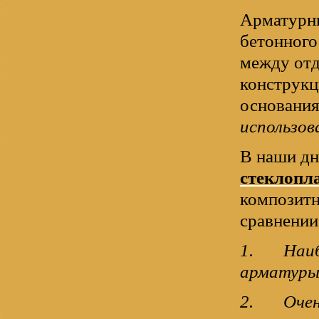
Арматурны
бетонного
между от
конструкц
основания
использов
В наши дн
стеклопл
композитн
сравнении
1.
Наиб
арматур
2.
Очен