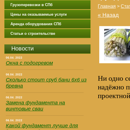
Грузоперевозки в СПб
Главная
>
Стат
« Назад
Цены на оказываемые услуги
Аренда оборудования СПб
Статьи о строительстве
Новости
06.04. 2022
Окна с подогревом
06.04. 2022
Ни одно с
Сколько стоит сруб бани 6х6 из
надёжно п
бревна
проектной
06.04. 2022
Замена фундамента на
винтовые сваи
06.04. 2022
Какой фундамент лучше для