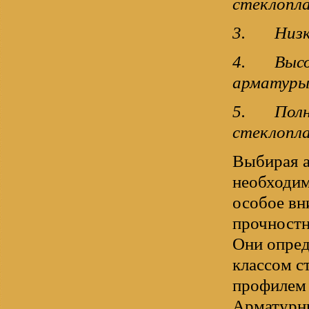
стеклопл
3.
Низ
4.
Выс
арматур
5.
Полн
стеклопл
Выбирая а
необходим
особое вн
прочностн
Они опре
классом ст
профилем 
Арматурн