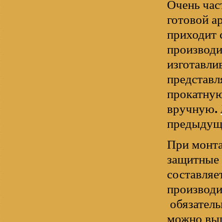
Очень час
готовой а
приходит 
производи
изготавли
представл
прокатную
вручную
.
предыдущи
При монта
защитные 
составляе
производ
обязатель
можно вып