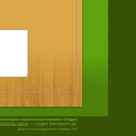
рхитектурно-строительная компания «Эгида»)
работка сайта
— студия Мегагрупп.ру.
Дома из оцилиндрованного бревна 6х6