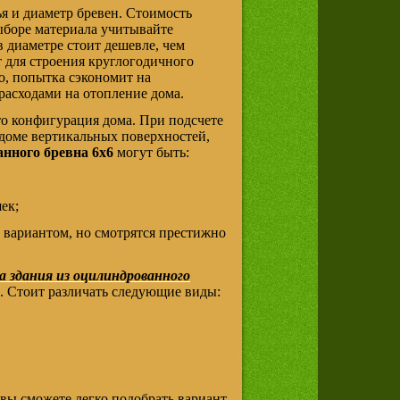
я и диаметр бревен. Стоимость
ыборе материала учитывайте
в диаметре стоит дешевле, чем
т для строения круглогодичного
но, попытка сэкономит на
расходами на отопление дома.
это конфигурация дома. При подсчете
 доме вертикальных поверхностей,
анного бревна 6х6
могут быть:
ек;
 вариантом, но смотрятся престижно
ба здания из оцилиндрованного
а. Стоит различать следующие виды:
вы сможете легко подобрать вариант