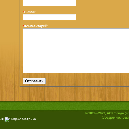
*
E-mail:
*
Комментарий:
© 2011—2022, АСК Эгида (а
Создание,
раз