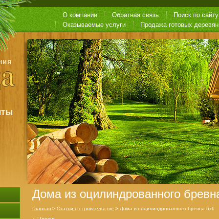
О компании
Обратная связь
Поиск по сайту
Оказываемые услуги
Продажа готовых деревя
чты
Дома из оцилиндрованного бревн
Главная
>
Статьи о строительстве
> Дома из оцилиндрованного бревна 6х6