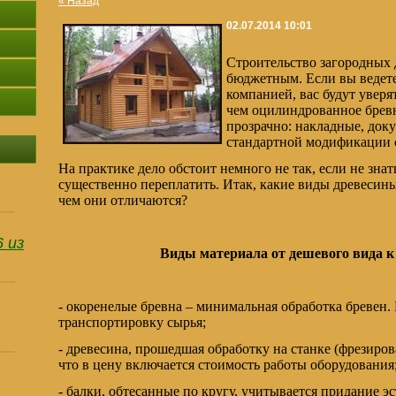
« Назад
02.07.2014 10:01
Строительство загородных 
бюджетным. Если вы ведете
компанией, вас будут уверя
чем оцилиндрованное бревно
прозрачно: накладные, док
стандартной модификации с
На практике дело обстоит немного не так, если не зна
существенно переплатить. Итак, какие виды древесины
чем они отличаются?
 из
Виды материала от дешевого вида к
- окоренелые бревна – минимальная обработка бревен.
транспортировку сырья;
- древесина, прошедшая обработку на станке (фрезиров
что в цену включается стоимость работы оборудования
- балки, обтесанные по кругу, учитывается придание эс