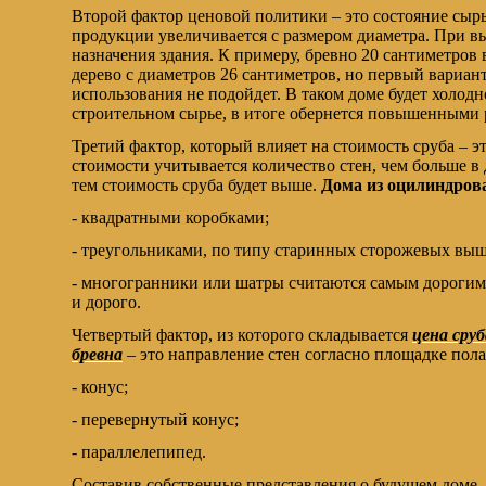
Второй фактор ценовой политики – это состояние сырь
продукции увеличивается с размером диаметра. При в
назначения здания. К примеру, бревно 20 сантиметров 
дерево с диаметров 26 сантиметров, но первый вариан
использования не подойдет. В таком доме будет холод
строительном сырье, в итоге обернется повышенными 
Третий фактор, который влияет на стоимость сруба – 
стоимости учитывается количество стен, чем больше в
тем стоимость сруба будет выше.
Д
ома из оцилиндров
- квадратными коробками;
- треугольниками, по типу старинных сторожевых выш
- многогранники или шатры считаются самым дорогим
и дорого.
Четвертый фактор, из которого складывается
цена сру
бревна
– это направление стен согласно площадке пол
- конус;
- перевернутый конус;
- параллелепипед.
Составив собственные представления о будущем доме, 